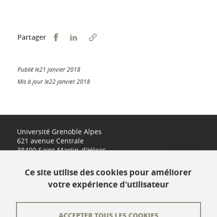
Partager sur Facebook
Partager sur LinkedIn
Partager
Publié le21 janvier 2018
Mis à jour le22 janvier 2018
Université Grenoble Alpes
621 avenue Centrale
38400 Saint-Martin-d'Hères
www.univ-grenoble-alpes.fr
Ce site utilise des cookies pour améliorer
votre expérience d'utilisateur
Contact
Plan du site
ACCEPTER TOUS LES COOKIES