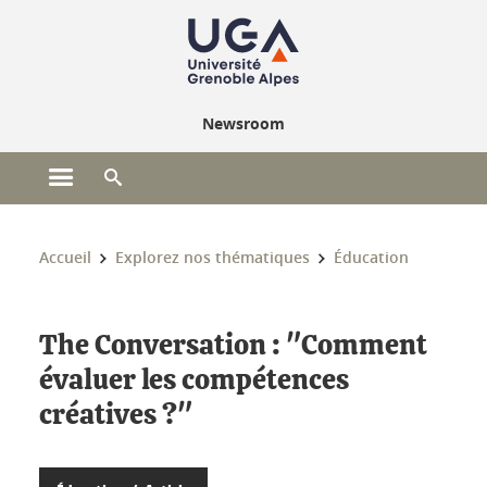
Gestion des cookies
Newsroom
Ouvrir le menu principal
Ouvrir le moteur de recherche
Vous êtes ici :
Accueil
Explorez nos thématiques
Éducation
The Conversation : "Comment
évaluer les compétences
créatives ?"