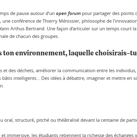
temps de pause autour d’un
open forum
pour partager des points d
s, une conférence de Thierry Ménissier, philosophe de l’innovation
Yann Arthus Bertrand. Une façon d’articuler sur un temps court la 
finale de chacun des groupes.
s ton environnement, laquelle choisirais-tu
 et des déchets, améliorer la communication entre les individus, 
s bâtis intelligents... Des idées à débattre, imaginer et mettre e
n.
oral, structuré, pitché ou théâtralisé devant la centaine de parti
et immersive, les étudiants retiennent la richesse des échanges via 