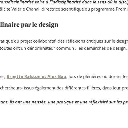
transdisciplinarité voire à l’indisciplinarité dans le sens où la dis
élicite
Valérie Chanal, directrice scientifique du programme Promi
inaire par le design
pratique du projet collaboratif, des réflexions critiques sur le desi
ui toutes ont un dénominateur commun : les démarches de design.
ons,
Brigitta Ralston et Alex Bau
, lors de plénières ou durant le
 chercheurs, issus également des différentes filières, dans leur pro
risant. Ils ont une pensée, une pratique et une réflexivité sur le