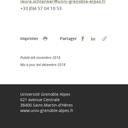
laura.schlenker@univ-grenoble-alpes.fr
+33 (0)4 57 04 10 53
Partager sur Faceb
Partager sur L
Imprimer
Partager
Publié le9 novembre 2018
Mis à jour le4 décembre 2018
Université Grenoble Alpes
621 avenue Centrale
38400 Saint-Martin-d'Hères
www.univ-grenoble-alpes.fr