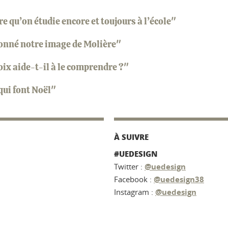
 qu’on étudie encore et toujours à l’école"
çonné notre image de Molière"
oix aide-t-il à le comprendre ?"
qui font Noël"
À SUIVRE
#UEDESIGN
Twitter :
@uedesign
Facebook :
@uedesign38
Instagram :
@uedesign