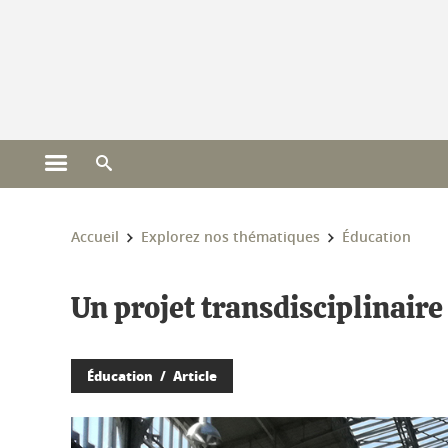
Gestion des cookies
Ouvrir le menu principal
Ouvrir le moteur de recherche
Vous êtes ici :
Accueil
Explorez nos thématiques
Éducation
Un projet transdisciplinaire
Éducation
Article