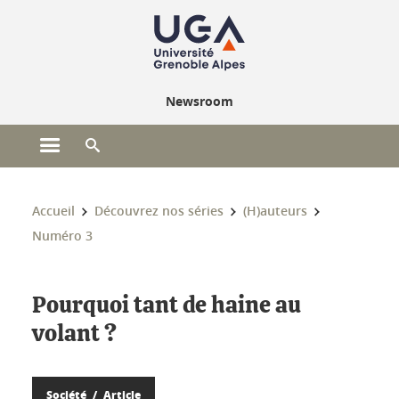
Gestion des cookies
Newsroom
Ouvrir le menu principal
Ouvrir le moteur de recherche
Vous êtes ici :
Accueil
Découvrez nos séries
(H)auteurs
Numéro 3
Pourquoi tant de haine au
volant ?
Société
Article