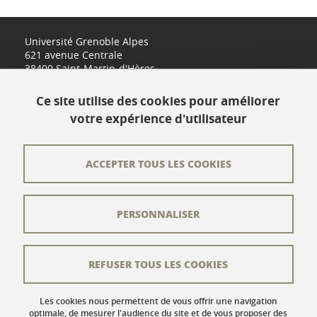
Université Grenoble Alpes
621 avenue Centrale
38400 Saint-Martin-d'Hères
www.univ-grenoble-alpes.fr
Ce site utilise des cookies pour améliorer
votre expérience d'utilisateur
Contact
Plan du site
ACCEPTER TOUS LES COOKIES
L'équipe éditoriale
PERSONNALISER
Les auteurs
Crédits
REFUSER TOUS LES COOKIES
Mentions légales
Données personnelles
Les cookies nous permettent de vous offrir une navigation
optimale, de mesurer l'audience du site et de vous proposer des