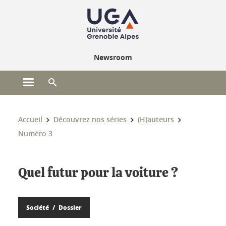
Gestion des cookies
Newsroom
Ouvrir le menu principal
Ouvrir le moteur de recherche
Vous êtes ici :
Accueil
Découvrez nos séries
(H)auteurs
Numéro 3
Quel futur pour la voiture ?
Société
Dossier