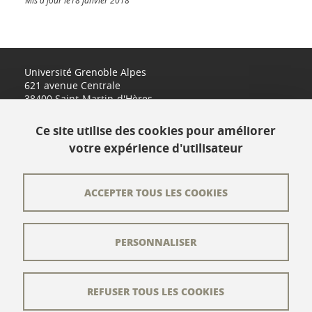
Mis à jour le18 janvier 2018
Université Grenoble Alpes
621 avenue Centrale
38400 Saint-Martin-d'Hères
www.univ-grenoble-alpes.fr
Ce site utilise des cookies pour améliorer
votre expérience d'utilisateur
Contact
Plan du site
ACCEPTER TOUS LES COOKIES
L'équipe éditoriale
PERSONNALISER
Les auteurs
Crédits
REFUSER TOUS LES COOKIES
Mentions légales