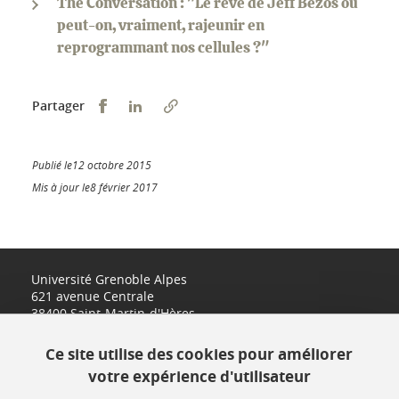
The Conversation : "Le rêve de Jeff Bezos ou
peut-on, vraiment, rajeunir en
reprogrammant nos cellules ?"
Partager sur Facebook
Partager sur LinkedIn
Partager
Publié le12 octobre 2015
Mis à jour le8 février 2017
Université Grenoble Alpes
621 avenue Centrale
38400 Saint-Martin-d'Hères
www.univ-grenoble-alpes.fr
Ce site utilise des cookies pour améliorer
votre expérience d'utilisateur
Contact