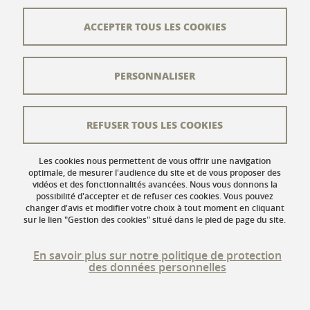
Plan du site
ACCEPTER TOUS LES COOKIES
L'équipe éditoriale
PERSONNALISER
Les auteurs
Crédits
REFUSER TOUS LES COOKIES
Mentions légales
Données personnelles
Les cookies nous permettent de vous offrir une navigation
optimale, de mesurer l'audience du site et de vous proposer des
vidéos et des fonctionnalités avancées. Nous vous donnons la
Gestion des cookies
possibilité d'accepter et de refuser ces cookies. Vous pouvez
changer d'avis et modifier votre choix à tout moment en cliquant
Accessibilité : non conforme
sur le lien "Gestion des cookies" situé dans le pied de page du site.
En savoir plus sur notre politique de protection
des données personnelles