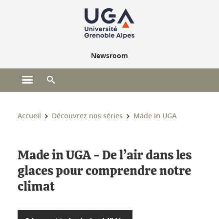
Gestion des cookies
Newsroom
Ouvrir le menu principal
Ouvrir le moteur de recherche
Vous êtes ici :
Accueil
Découvrez nos séries
Made in UGA
Made in UGA - De l’air dans les
glaces pour comprendre notre
climat