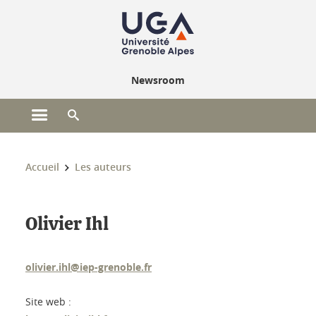
Gestion des cookies
Newsroom
Ouvrir le menu principal
Ouvrir le moteur de recherche
Vous êtes ici :
Accueil
Les auteurs
Olivier Ihl
olivier.ihl@iep-grenoble.fr
Site web :