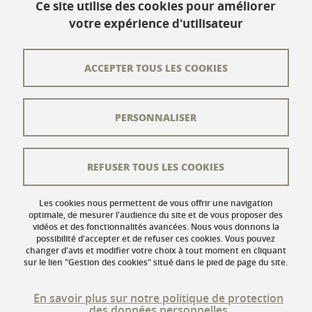
Ce site utilise des cookies pour améliorer
votre expérience d'utilisateur
Contact
Plan du site
ACCEPTER TOUS LES COOKIES
L'équipe éditoriale
PERSONNALISER
Les auteurs
Crédits
REFUSER TOUS LES COOKIES
Mentions légales
Données personnelles
Les cookies nous permettent de vous offrir une navigation
optimale, de mesurer l'audience du site et de vous proposer des
vidéos et des fonctionnalités avancées. Nous vous donnons la
Gestion des cookies
possibilité d'accepter et de refuser ces cookies. Vous pouvez
changer d'avis et modifier votre choix à tout moment en cliquant
Accessibilité : non conforme
sur le lien "Gestion des cookies" situé dans le pied de page du site.
En savoir plus sur notre politique de protection
des données personnelles