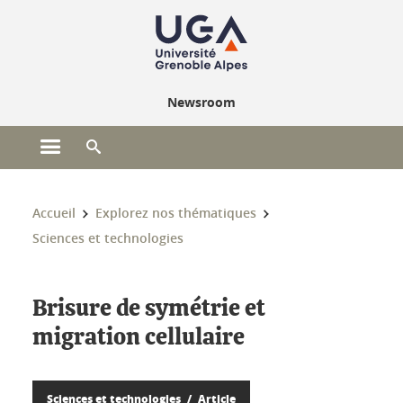
Gestion des cookies
Newsroom
Ouvrir le menu principal
Ouvrir le moteur de recherche
Vous êtes ici :
Accueil
Explorez nos thématiques
Sciences et technologies
Brisure de symétrie et
migration cellulaire
Sciences et technologies
Article