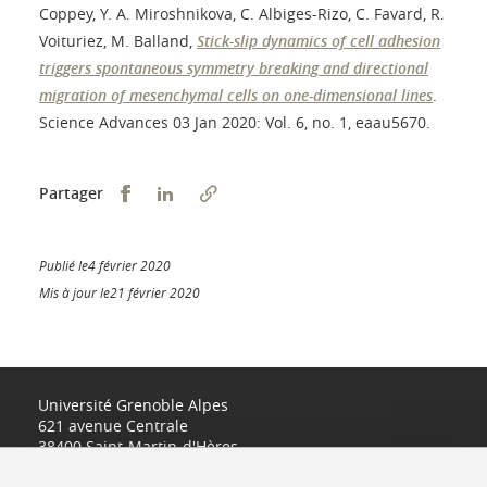
Coppey, Y. A. Miroshnikova, C. Albiges-Rizo, C. Favard, R.
Voituriez, M. Balland,
Stick-slip dynamics of cell adhesion
triggers spontaneous symmetry breaking and directional
migration of mesenchymal cells on one-dimensional lines
.
Science Advances 03 Jan 2020: Vol. 6, no. 1, eaau5670.
Partager sur Facebook
Partager sur LinkedIn
Partager
Publié le4 février 2020
Mis à jour le21 février 2020
Université Grenoble Alpes
621 avenue Centrale
38400 Saint-Martin-d'Hères
www.univ-grenoble-alpes.fr