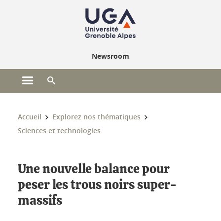
Gestion des cookies
Newsroom
Ouvrir le menu principal
Ouvrir le moteur de recherche
Vous êtes ici :
Accueil
Explorez nos thématiques
Sciences et technologies
Une nouvelle balance pour
peser les trous noirs super-
massifs