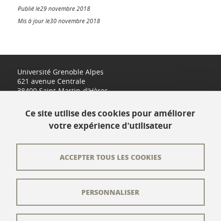
Publié le29 novembre 2018
Mis à jour le30 novembre 2018
Université Grenoble Alpes
621 avenue Centrale
38400 Saint-Martin-d'Hères
www.univ-grenoble-alpes.fr
Ce site utilise des cookies pour améliorer
votre expérience d'utilisateur
Contact
Plan du site
ACCEPTER TOUS LES COOKIES
L'équipe éditoriale
PERSONNALISER
Les auteurs
Crédits