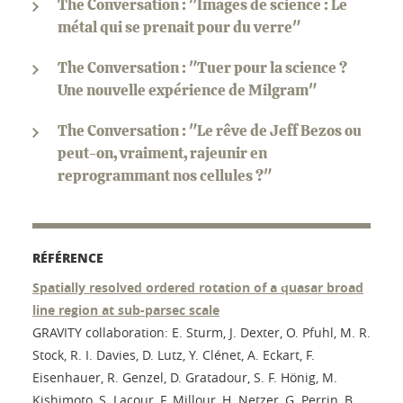
The Conversation : "Images de science : Le
métal qui se prenait pour du verre"
The Conversation : "Tuer pour la science ?
Une nouvelle expérience de Milgram"
The Conversation : "Le rêve de Jeff Bezos ou
peut-on, vraiment, rajeunir en
reprogrammant nos cellules ?"
RÉFÉRENCE
Spatially resolved ordered rotation of a quasar broad
line region at sub-parsec scale
GRAVITY collaboration: E. Sturm, J. Dexter, O. Pfuhl, M. R.
Stock, R. I. Davies, D. Lutz, Y. Clénet, A. Eckart, F.
Eisenhauer, R. Genzel, D. Gratadour, S. F. Hönig, M.
Kishimoto, S. Lacour, F. Millour, H. Netzer, G. Perrin, B.