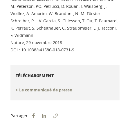
M. Peterson, P.O. Petrucci, D. Rouan, I. Waisberg, J.
Woillez, A. Amorim, W. Brandner, N. M. Förster
Schreiber, P. J. V. Garcia, S. Gillessen, T. Ott, T. Paumard,
K. Perraut, S. Scheithauer, C. Straubmeier, L. J. Tacconi,
F. Widmann.
Nature, 29 novembre 2018.
DOI : 10.1038/s41586-018-0731-9
TÉLÉCHARGEMENT
> Le communiqué de presse
Partager sur Facebook
Partager sur LinkedIn
Partager