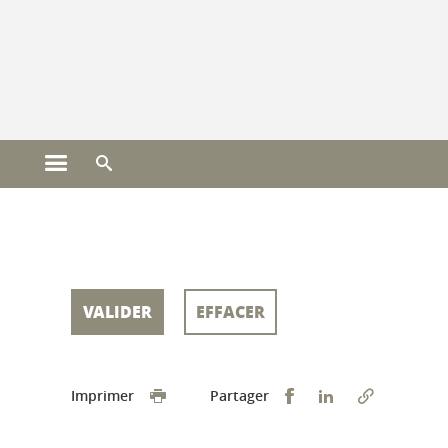
Gestion des cookies
Ouvrir le menu principal
Ouvrir le moteur de recherche
Vous êtes ici :
Partager sur Faceb
Partager sur L
Imprimer
Partager