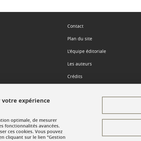
Contact
Plan du site
L'équipe éditoriale
Les auteurs
Crédits
Mentions légales
r votre expérience
Données personnelles
Gestion des cookies
ation optimale, de mesurer
es fonctionnalités avancées.
Accessibilité : non conforme
user ces cookies. Vous pouvez
n cliquant sur le lien "Gestion