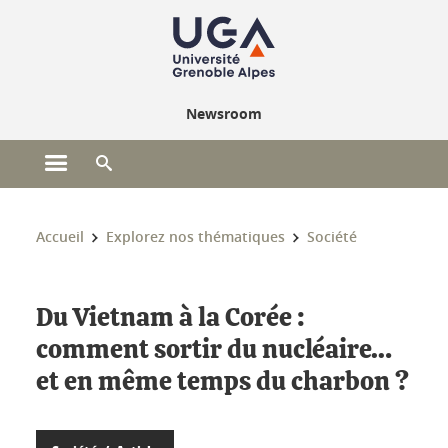
Gestion des cookies
Newsroom
Ouvrir le menu principal
Ouvrir le moteur de recherche
Vous êtes ici :
Accueil
Explorez nos thématiques
Société
Du Vietnam à la Corée :
comment sortir du nucléaire…
et en même temps du charbon ?