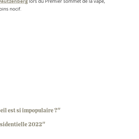
Dautzenberg
lors du Premier sommet de la vape,
oins nocif.
il est si impopulaire ?"
ésidentielle 2022"