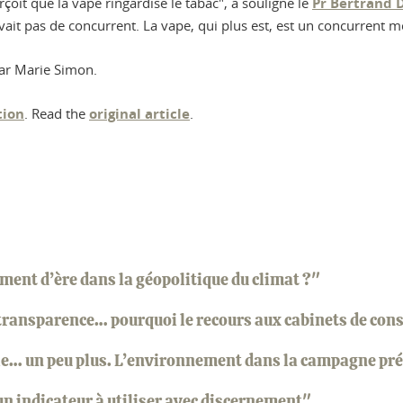
çoit que la vape ringardise le tabac", a souligné le
Pr Bertrand 
’avait pas de concurrent. La vape, qui plus est, est un concurrent m
 par Marie Simon.
tion
. Read the
original article
.
ment d’ère dans la géopolitique du climat ?"
ransparence… pourquoi le recours aux cabinets de conse
rle… un peu plus. L’environnement dans la campagne pr
n indicateur à utiliser avec discernement"