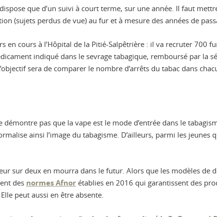
e dispose que d’un suivi à court terme, sur une année. Il faut met
rition (sujets perdus de vue) au fur et à mesure des années de pas
rs en cours à l’Hôpital de la Pitié-Salpêtrière : il va recruter 700 
dicament indiqué dans le sevrage tabagique, remboursé par la sécu
’objectif sera de comparer le nombre d’arrêts du tabac dans chac
ne démontre pas que la vape est le mode d’entrée dans le tabagisme
ormalise ainsi l’image du tabagisme. D’ailleurs, parmi les jeune
fumeur sur deux en mourra dans le futur. Alors que les modèles de 
tent des
normes Afnor
établies en 2016 qui garantissent des produ
le peut aussi en être absente.