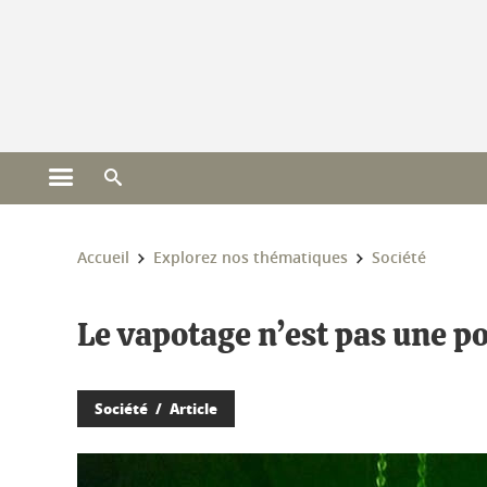
Gestion des cookies
Ouvrir le menu principal
Ouvrir le moteur de recherche
Vous êtes ici :
Accueil
Explorez nos thématiques
Société
Le vapotage n’est pas une po
Société
Article