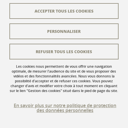
Plan du site
ACCEPTER TOUS LES COOKIES
L'équipe éditoriale
PERSONNALISER
Les auteurs
Crédits
REFUSER TOUS LES COOKIES
Mentions légales
Données personnelles
Les cookies nous permettent de vous offrir une navigation
optimale, de mesurer l'audience du site et de vous proposer des
vidéos et des fonctionnalités avancées. Nous vous donnons la
Gestion des cookies
possibilité d'accepter et de refuser ces cookies. Vous pouvez
changer d'avis et modifier votre choix à tout moment en cliquant
Accessibilité : non conforme
sur le lien "Gestion des cookies" situé dans le pied de page du site.
En savoir plus sur notre politique de protection
des données personnelles