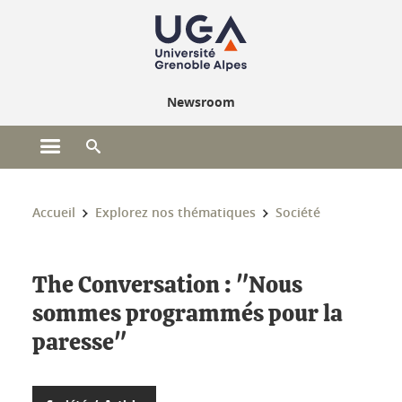
Gestion des cookies
Newsroom
Ouvrir le menu principal
Ouvrir le moteur de recherche
Vous êtes ici :
Accueil
Explorez nos thématiques
Société
The Conversation : "Nous
sommes programmés pour la
paresse"