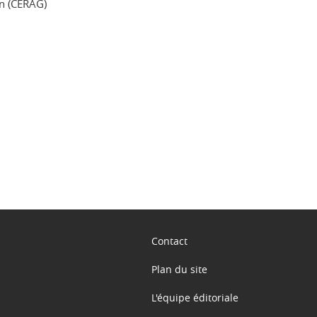
on (CERAG)
ook
inkedIn
Contact
Plan du site
L'équipe éditoriale