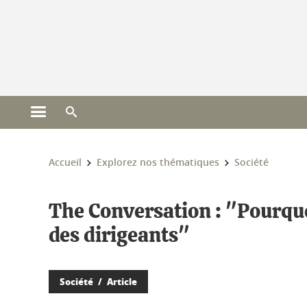
Gestion des cookies
Ouvrir le menu principal
Ouvrir le moteur de recherche
Vous êtes ici :
Accueil
Explorez nos thématiques
Société
The Conversation : "Pourquo
des dirigeants"
Société
Article