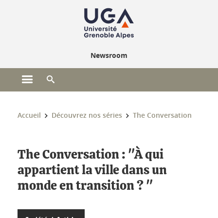
Gestion des cookies
Newsroom
Ouvrir le menu principal
Ouvrir le moteur de recherche
Vous êtes ici :
Accueil
Découvrez nos séries
The Conversation
The Conversation : "À qui
appartient la ville dans un
monde en transition ? "