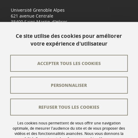
Université Grenoble Alpes
621 avenue Centrale
38400 Saint-Martin-d'Hères
www.univ-grenoble-alpes.fr
Ce site utilise des cookies pour améliorer
votre expérience d'utilisateur
Contact
Plan du site
ACCEPTER TOUS LES COOKIES
L'équipe éditoriale
PERSONNALISER
Les auteurs
Crédits
REFUSER TOUS LES COOKIES
Mentions légales
Données personnelles
Les cookies nous permettent de vous offrir une navigation
optimale, de mesurer l'audience du site et de vous proposer des
vidéos et des fonctionnalités avancées. Nous vous donnons la
Gestion des cookies