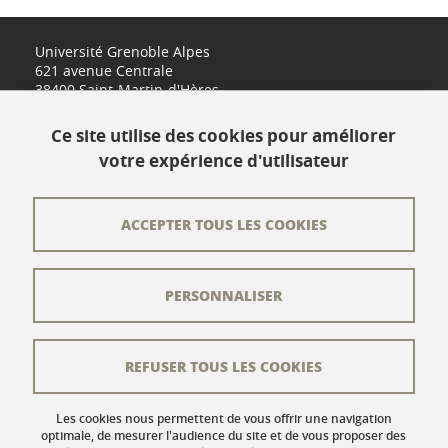
Université Grenoble Alpes
621 avenue Centrale
38400 Saint-Martin-d'Hères
www.univ-grenoble-alpes.fr
Ce site utilise des cookies pour améliorer
votre expérience d'utilisateur
Contact
Plan du site
ACCEPTER TOUS LES COOKIES
L'équipe éditoriale
PERSONNALISER
Les auteurs
Crédits
REFUSER TOUS LES COOKIES
Mentions légales
Données personnelles
Les cookies nous permettent de vous offrir une navigation
optimale, de mesurer l'audience du site et de vous proposer des