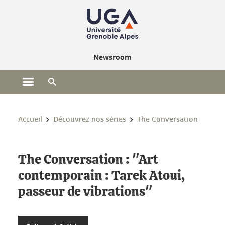
Gestion des cookies
Newsroom
Ouvrir le menu principal
Ouvrir le moteur de recherche
Vous êtes ici :
Accueil
Découvrez nos séries
The Conversation
The Conversation : "Art
contemporain : Tarek Atoui,
passeur de vibrations"