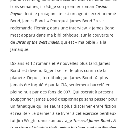
trois semaines, il rédige son premier roman
Casino
Royale
dont le protagoniste est un agent secret nommé
Bond, James Bond. « Pourquoi, James Bond ? » se
redemande Fleming dans une interview. « James Bond
m’est apparu dans ma bibliothèque, sur la couverture
de
Birds of the West Indies
, qui est « ma bible » à la
Jamaïque.
Dix ans et 12 romans et 9 nouvelles plus tard, James
Bond est devenu l’agent secret le plus connu de la
planète. Depuis, l’ornithologue James Bond n’a plus
jamais été inquiété par la CIA, seulement harcelé en
pleine nuit par des fans de 007. Qui oserait à présent
soupçonner James Bond d’espionnage sans passer pour
un fanatique qui ne saurait plus discerner entre fiction
et réalité ? Le dernier à se livrer à cet exercice périlleux
fut Jim Wright dans son ouvrage
The real James Bond : A
true story of identity theft, avian intrigue, and Ian Fleming