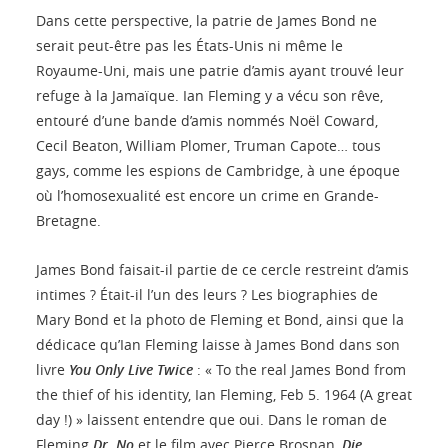
Dans cette perspective, la patrie de James Bond ne
serait peut-être pas les États-Unis ni même le
Royaume-Uni, mais une patrie d’amis ayant trouvé leur
refuge à la Jamaïque. Ian Fleming y a vécu son rêve,
entouré d’une bande d’amis nommés Noël Coward,
Cecil Beaton, William Plomer, Truman Capote… tous
gays, comme les espions de Cambridge, à une époque
où l’homosexualité est encore un crime en Grande-
Bretagne.
James Bond faisait-il partie de ce cercle restreint d’amis
intimes ? Était-il l’un des leurs ? Les biographies de
Mary Bond et la photo de Fleming et Bond, ainsi que la
dédicace qu’Ian Fleming laisse à James Bond dans son
livre
You Only Live Twice
: « To the real James Bond from
the thief of his identity, Ian Fleming, Feb 5. 1964 (A great
day !) » laissent entendre que oui. Dans le roman de
Fleming
Dr. No
et le film avec Pierce Brosnan,
Die