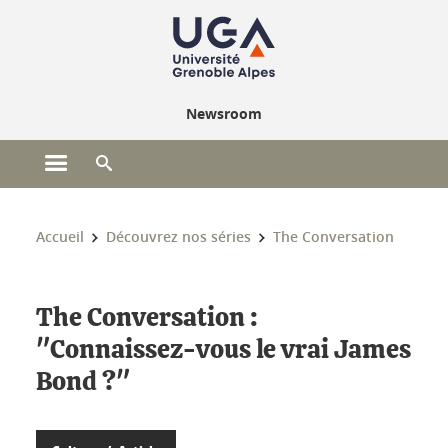
Gestion des cookies
Newsroom
Ouvrir le menu principal
Ouvrir le moteur de recherche
Vous êtes ici :
Accueil
Découvrez nos séries
The Conversation
The Conversation :
"Connaissez-vous le vrai James
Bond ?"