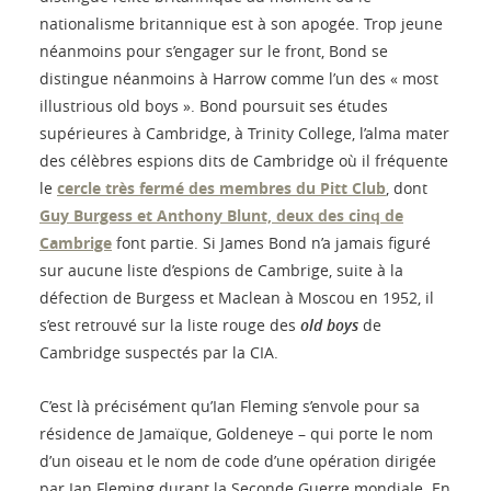
nationalisme britannique est à son apogée. Trop jeune
néanmoins pour s’engager sur le front, Bond se
distingue néanmoins à Harrow comme l’un des « most
illustrious old boys ». Bond poursuit ses études
supérieures à Cambridge, à Trinity College, l’alma mater
des célèbres espions dits de Cambridge où il fréquente
le
cercle très fermé des membres du Pitt Club
, dont
Guy Burgess et Anthony Blunt, deux des cinq de
Cambrige
font partie. Si James Bond n’a jamais figuré
sur aucune liste d’espions de Cambrige, suite à la
défection de Burgess et Maclean à Moscou en 1952, il
s’est retrouvé sur la liste rouge des
old boys
de
Cambridge suspectés par la CIA.
C’est là précisément qu’Ian Fleming s’envole pour sa
résidence de Jamaïque, Goldeneye – qui porte le nom
d’un oiseau et le nom de code d’une opération dirigée
par Ian Fleming durant la Seconde Guerre mondiale. En