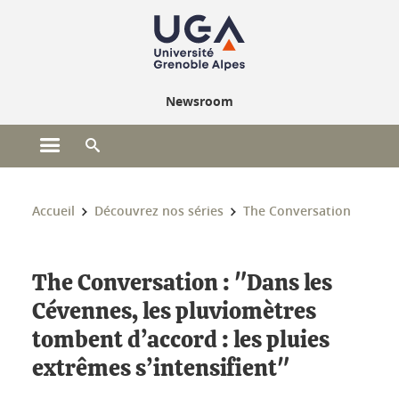
Gestion des cookies
Newsroom
Ouvrir le menu principal
Ouvrir le moteur de recherche
Vous êtes ici :
Accueil
Découvrez nos séries
The Conversation
The Conversation : "Dans les
Cévennes, les pluviomètres
tombent d’accord : les pluies
extrêmes s’intensifient"