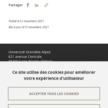
Partager sur Facebook
Partager sur LinkedIn
Partager
Publié le12 novembre 2021
Mis à jour le15 novembre 2021
Université Grenoble Alpes
621 avenue Centrale
38400 Saint-Martin-d'Hères
www.univ-grenoble-alpes.fr
Ce site utilise des cookies pour améliorer
votre expérience d'utilisateur
Contact
Plan du site
ACCEPTER TOUS LES COOKIES
L'équipe éditoriale