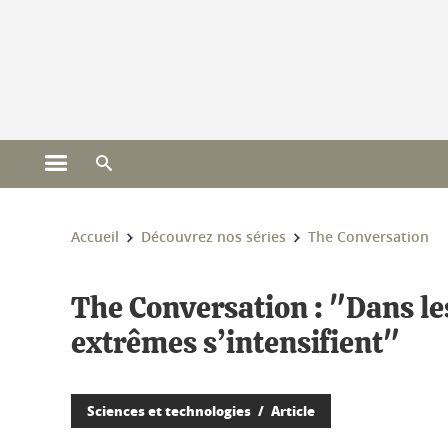
Gestion des cookies
Ouvrir le menu principal
Ouvrir le moteur de recherche
Vous êtes ici :
Accueil
Découvrez nos séries
The Conversation
The Conversation : "Dans le
extrêmes s’intensifient"
Sciences et technologies
Article