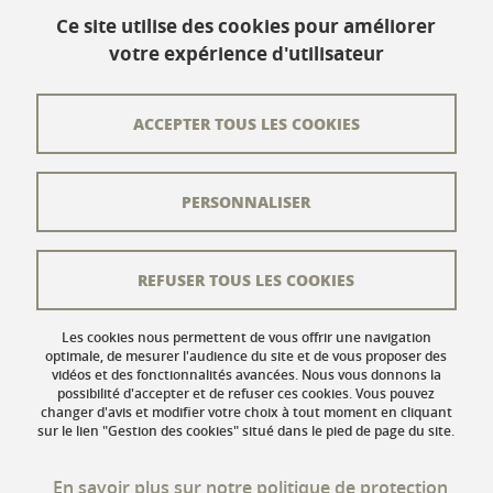
Ce site utilise des cookies pour améliorer
votre expérience d'utilisateur
Contact
Plan du site
ACCEPTER TOUS LES COOKIES
L'équipe éditoriale
PERSONNALISER
Les auteurs
Crédits
REFUSER TOUS LES COOKIES
Mentions légales
Données personnelles
Les cookies nous permettent de vous offrir une navigation
optimale, de mesurer l'audience du site et de vous proposer des
vidéos et des fonctionnalités avancées. Nous vous donnons la
Gestion des cookies
possibilité d'accepter et de refuser ces cookies. Vous pouvez
changer d'avis et modifier votre choix à tout moment en cliquant
Accessibilité : non conforme
sur le lien "Gestion des cookies" situé dans le pied de page du site.
En savoir plus sur notre politique de protection