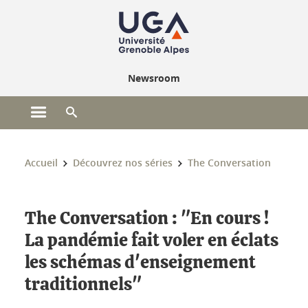
Gestion des cookies
Newsroom
Ouvrir le menu principal
Ouvrir le moteur de recherche
Vous êtes ici :
Accueil
Découvrez nos séries
The Conversation
The Conversation : "En cours !
La pandémie fait voler en éclats
les schémas d'enseignement
traditionnels"