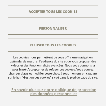
Contact
Plan du site
ACCEPTER TOUS LES COOKIES
L'équipe éditoriale
PERSONNALISER
Les auteurs
Crédits
REFUSER TOUS LES COOKIES
Mentions légales
Données personnelles
Les cookies nous permettent de vous offrir une navigation
optimale, de mesurer l'audience du site et de vous proposer des
vidéos et des fonctionnalités avancées. Nous vous donnons la
Gestion des cookies
possibilité d'accepter et de refuser ces cookies. Vous pouvez
changer d'avis et modifier votre choix à tout moment en cliquant
Accessibilité : non conforme
sur le lien "Gestion des cookies" situé dans le pied de page du site.
En savoir plus sur notre politique de protection
des données personnelles