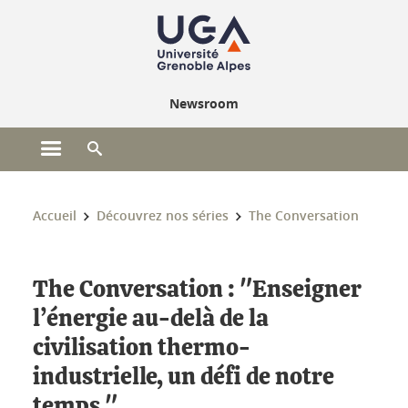
Gestion des cookies
Newsroom
Ouvrir le menu principal
Ouvrir le moteur de recherche
Vous êtes ici :
Accueil
Découvrez nos séries
The Conversation
The Conversation : "Enseigner
l’énergie au-delà de la
civilisation thermo-
industrielle, un défi de notre
temps "