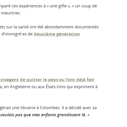
aré ces expériences à « une gifle », « un coup de
s meurtries.
ffets sur la santé ont été abondamment documentés
s d’immigré·es de
deuxième génération
.
visagent de quitter le pays ou l’ont déjà fait
, en Angleterre ou aux États-Unis qui expriment à
gérait une librairie à Colombes. Il a décidé avec sa
ne voulais pas que mes enfants grandissent là.
»