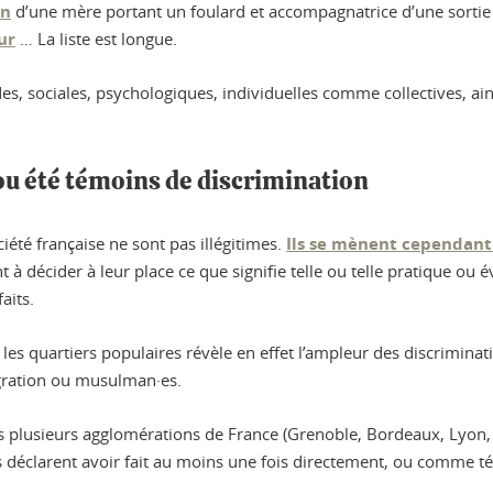
on
d’une mère portant un foulard et accompagnatrice d’une sortie
ur
… La liste est longue.
es, sociales, psychologiques, individuelles comme collectives, a
ou été témoins de discrimination
iété française ne sont pas illégitimes.
Ils se mènent cependant 
t à décider à leur place ce que signifie telle ou telle pratique o
aits.
 quartiers populaires révèle en effet l’ampleur des discriminatio
gration ou musulman·es.
plusieurs agglomérations de France (Grenoble, Bordeaux, Lyon, R
 déclarent avoir fait au moins une fois directement, ou comme té