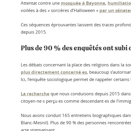
Attentat contre une
mosquée à Bayonne
,
humiliati
voilées à des « sorcières d’Halloween »
par un sénate
Ces séquences éprouvantes laissent des traces profond
depuis 2015.
Plus de 90 % des enquêtés ont subi 
Les débats concernant la place des religions dans la soc
plus directement concerné·es
, beaucoup s’autorisan
Ici, l’enquête sociologique permet de rappeler certains f
La recherche
que nous conduisons depuis 2015 dans les
citoyen·ne·s perçu·es comme descendant·es de l’immi
Nous avons conduit 165 entretiens biographiques dans 
Blanc-Mesnil). Plus de 90 % des personnes rencontrées
acte stigmatisant.