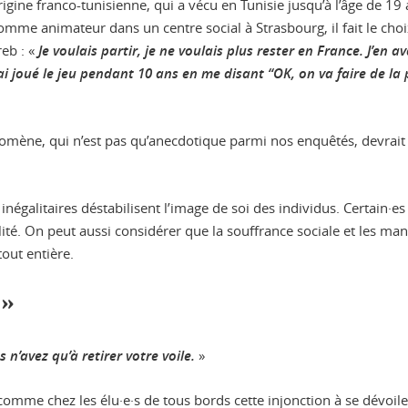
origine franco-tunisienne, qui a vécu en Tunisie jusqu’à l’âge de 19
comme animateur dans un centre social à Strasbourg, il fait le cho
reb : «
Je voulais partir, je ne voulais plus rester en France. J’en 
i joué le jeu pendant 10 ans en me disant “OK, on va faire de la
énomène, qui n’est pas qu’anecdotique parmi nos enquêtés, devrait
s inégalitaires déstabilisent l’image de soi des individus. Certain
ualité. On peut aussi considérer que la souffrance sociale et les 
tout entière.
 »
 n’avez qu’à retirer votre voile.
»
comme chez les élu·e·s de tous bords cette injonction à se dévo