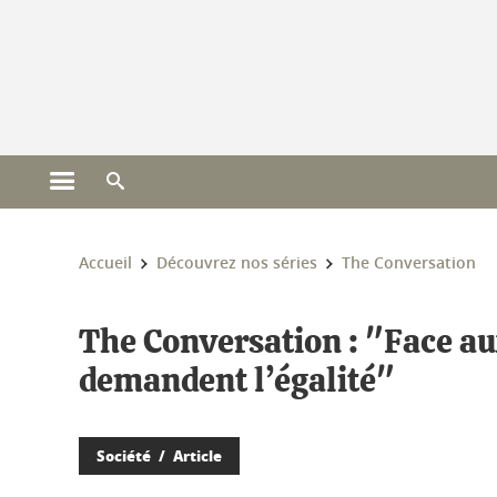
Gestion des cookies
Ouvrir le menu principal
Ouvrir le moteur de recherche
Vous êtes ici :
Accueil
Découvrez nos séries
The Conversation
The Conversation : "Face au
demandent l’égalité"
Société
Article