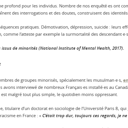
sme profond pour les individus. Nombre de nos enquêté·es ont comp
traînent des interrogations et des doutes, construisent des identité
équences pratiques. Démotivation, dépression, suicide : leurs e
e, comme l’atteste par exemple la surmortalité des descendant·e·
 issus de minorités (National Institute of Mental Health, 2017).
e
membres de groupes minorisés, spécialement les musulman·e·s,
en
 avons interviewé de nombreux Français·es installé·es au Canada
 y est malgré tout plus simple, le quotidien moins oppressant.
 titulaire d’un doctorat en sociologie de l’Université Paris 8, qui 
racisme en France : «
C’était trop dur, toujours ces regards, je 