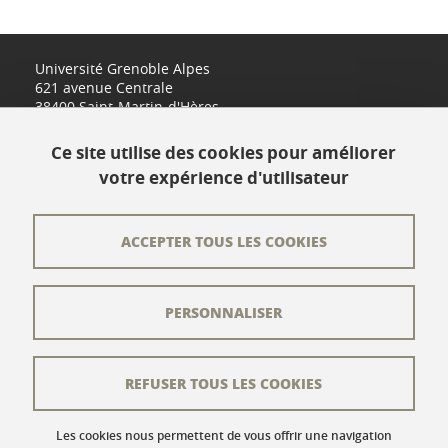
Université Grenoble Alpes
621 avenue Centrale
38400 Saint-Martin-d'Hères
www.univ-grenoble-alpes.fr
Ce site utilise des cookies pour améliorer
votre expérience d'utilisateur
Contact
Plan du site
ACCEPTER TOUS LES COOKIES
L'équipe éditoriale
PERSONNALISER
Les auteurs
Crédits
REFUSER TOUS LES COOKIES
Mentions légales
Données personnelles
Les cookies nous permettent de vous offrir une navigation