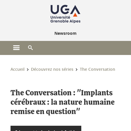
Gestion des cookies
Newsroom
Ouvrir le menu principal
Ouvrir le moteur de recherche
Vous êtes ici :
Accueil
Découvrez nos séries
The Conversation
The Conversation : "Implants
cérébraux : la nature humaine
remise en question"