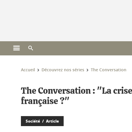
Gestion des cookies
Ouvrir le menu principal
Ouvrir le moteur de recherche
Vous êtes ici :
Accueil
Découvrez nos séries
The Conversation
The Conversation : "La crise 
française ?"
Société
Article