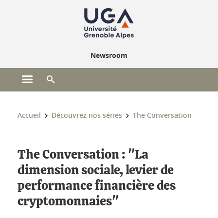
Gestion des cookies
Newsroom
Ouvrir le menu principal
Ouvrir le moteur de recherche
Vous êtes ici :
Accueil
Découvrez nos séries
The Conversation
The Conversation : "La
dimension sociale, levier de
performance financière des
cryptomonnaies"