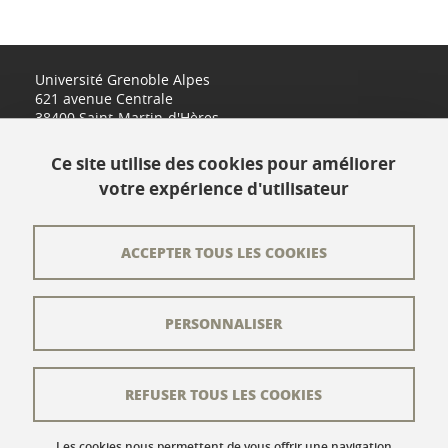
Université Grenoble Alpes
621 avenue Centrale
38400 Saint-Martin-d'Hères
www.univ-grenoble-alpes.fr
Ce site utilise des cookies pour améliorer
votre expérience d'utilisateur
Contact
Plan du site
ACCEPTER TOUS LES COOKIES
L'équipe éditoriale
PERSONNALISER
Les auteurs
Crédits
REFUSER TOUS LES COOKIES
Mentions légales
Données personnelles
Les cookies nous permettent de vous offrir une navigation