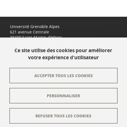
Université Grenoble Alpes
621 avenue Centrale
38400 Saint-Martin-d'Hères
www.univ-grenoble-alpes.fr
Ce site utilise des cookies pour améliorer
votre expérience d'utilisateur
Contact
Plan du site
ACCEPTER TOUS LES COOKIES
L'équipe éditoriale
PERSONNALISER
Les auteurs
Crédits
REFUSER TOUS LES COOKIES
Mentions légales