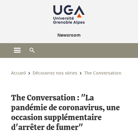
Gestion des cookies
Newsroom
Ouvrir le menu principal
Ouvrir le moteur de recherche
Vous êtes ici :
Accueil
Découvrez nos séries
The Conversation
The Conversation : "La
pandémie de coronavirus, une
occasion supplémentaire
d'arrêter de fumer"