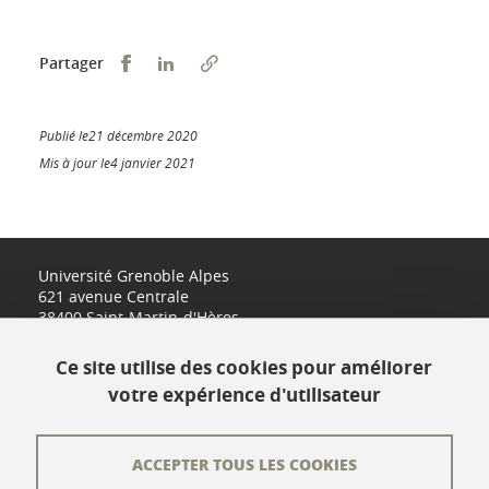
Partager sur Facebook
Partager sur LinkedIn
Partager
Publié le21 décembre 2020
Mis à jour le4 janvier 2021
Université Grenoble Alpes
621 avenue Centrale
38400 Saint-Martin-d'Hères
www.univ-grenoble-alpes.fr
Ce site utilise des cookies pour améliorer
votre expérience d'utilisateur
Contact
Plan du site
ACCEPTER TOUS LES COOKIES