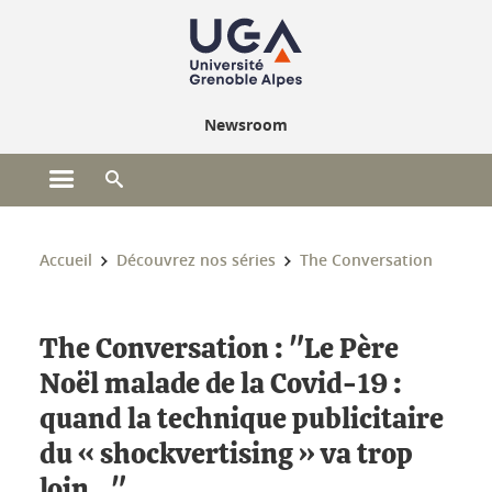
Gestion des cookies
Newsroom
Ouvrir le menu principal
Ouvrir le moteur de recherche
Vous êtes ici :
Accueil
Découvrez nos séries
The Conversation
The Conversation : "Le Père
Noël malade de la Covid-19 :
quand la technique publicitaire
du « shockvertising » va trop
loin…"