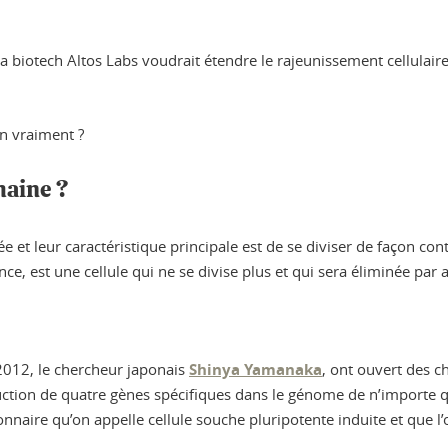
la biotech Altos Labs voudrait étendre le rajeunissement cellulaire
on vraiment ?
maine ?
t leur caractéristique principale est de se diviser de façon cont
ce, est une cellule qui ne se divise plus et qui sera éliminée par 
2012, le chercheur japonais
Shinya Yamanaka
, ont ouvert des 
roduction de quatre gènes spécifiques dans le génome de n’importe qu
onnaire qu’on appelle cellule souche pluripotente induite et que 