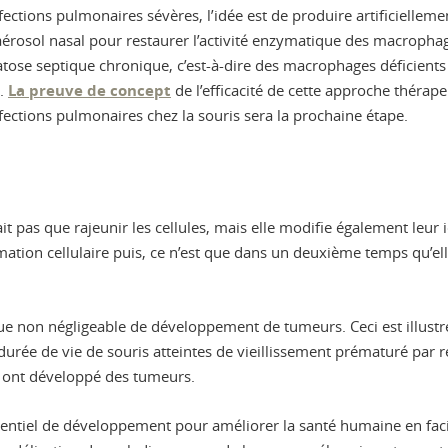
nfections pulmonaires sévères, l’idée est de produire artificielle
 aérosol nasal pour restaurer l’activité enzymatique des macropha
se septique chronique, c’est-à-dire des macrophages déficients 
e.
La preuve de concept
de l’efficacité de cette approche thérape
fections pulmonaires chez la souris sera la prochaine étape.
t pas que rajeunir les cellules, mais elle modifie également leur id
on cellulaire puis, ce n’est que dans un deuxième temps qu’elle s
que non négligeable de développement de tumeurs. Ceci est illustr
rée de vie de souris atteintes de vieillissement prématuré par re
s ont développé des tumeurs.
tiel de développement pour améliorer la santé humaine en facili