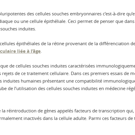
 pluripotentes des cellules souches embryonnaires c’est-à-dire qu’e
iaque ou une cellule épithéliale. Ceci permet de penser que dans l
s souches induites.
cellules épithéliales de la rétine provenant de la différenciation d
laire liée à l’âge
.
anque de cellules souches induites caractérisées immunologiquem
 rejets de ce traitement cellulaire. Dans ces premiers essais de mé
hes induites humaines présentant une compatibilité immunologique
e de l’utilisation des cellules souches induites en médecine régé
e la réintroduction de gènes appelés facteurs de transcription qui, 
malement inactivés dans la cellule adulte. Parmi ces facteurs de t