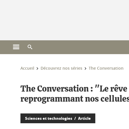
Gestion des cookies
Ouvrir le menu principal
Ouvrir le moteur de recherche
Vous êtes ici :
Accueil
Découvrez nos séries
The Conversation
The Conversation : "Le rêve 
reprogrammant nos cellule
Sciences et technologies
Article