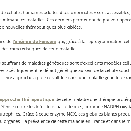
 de cellules humaines adultes dites « normales » sont accessibles, 
es mimant les maladies. Ces derniers permettent de pouvoir app
de nouvelles thérapeutiques plus ciblées.
aire de
l’anémie de Fanconi
qui, grâce à la reprogrammation cell
 des caractéristiques de cette maladie.
ts souffrant de maladies génétiques sont d’excellents modèles cell
riger spécifiquement le défaut génétique au sein de la cellule sou
 cette approche a pu être validée dans une maladie génétique 
 approche thérapeutique
de cette maladie,une thérapie protéi
a défense contre les infections bactériennes, nommée NADPH oxyd
rophiles. Grâce à cette enzyme NOX, ces globules blancs produis
u organes. La prévalence de cette maladie en France et dans le 