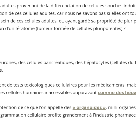
s adultes provenant de la différenciation de cellules souches indui
ation de ces cellules adultes, car nous ne savons pas si elles ont to
 sein de ces cellules adultes, et, ayant gardé sa propriété de plur
ion d’un tératome (tumeur formée de cellules pluripotentes) ?
eurones, des cellules pancréatiques, des hépatocytes (cellules du
s.
nt de tests toxicologiques cellulaires pour les médicaments, mais
des cellules humaines inaccessibles auparavant
comme des hépa
btention de ce que l’on appelle des
« organoïdes »
, mini-organes
ogrammation cellulaire profite grandement à l’industrie pharmace