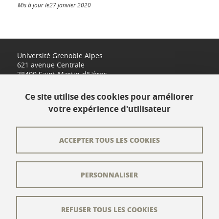
Mis à jour le27 janvier 2020
Université Grenoble Alpes
621 avenue Centrale
38400 Saint-Martin-d'Hères
www.univ-grenoble-alpes.fr
Ce site utilise des cookies pour améliorer
votre expérience d'utilisateur
Contact
Plan du site
ACCEPTER TOUS LES COOKIES
L'équipe éditoriale
PERSONNALISER
Les auteurs
Crédits
REFUSER TOUS LES COOKIES
Mentions légales