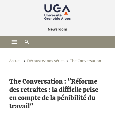
Gestion des cookies
Newsroom
Ouvrir le menu principal
Ouvrir le moteur de recherche
Vous êtes ici :
Accueil
Découvrez nos séries
The Conversation
The Conversation : "Réforme
des retraites : la difficile prise
en compte de la pénibilité du
travail"