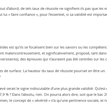
out d’abord, de tels taux de réussite ne signifient-ils pas que le
 lui « faire confiance », pour l’essentiel, si sa validité est importan
des est qu’ils se focalisent bien sur les savoirs ou les compéten
ient malencontreusement, et significativement, proposé, tant dans 
iversitaires), des épreuves qui n’auraient pas été centrées sur les 
tères de surface. La hauteur du taux de réussite pourrait en être
?
é serait le signe indiscutable d’une plus grande validité. Qu’est
7,9 % ? Dans l’absolu, rien. On pourra alors dire, soit que le bac 20
men, le concept de « sévérité » n’a qu’une pertinence sociale, et n