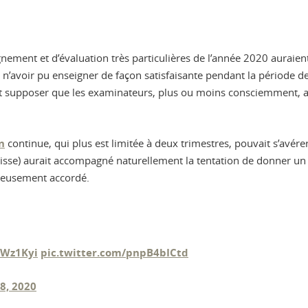
ignement et d’évaluation très particulières de l’année 2020 auraien
e n’avoir pu enseigner de façon satisfaisante pendant la période 
ent supposer que les examinateurs, plus ou moins consciemment, a
n
continue, qui plus est limitée à deux trimestres, pouvait s’avére
 baisse) aurait accompagné naturellement la tentation de donner u
éreusement accordé.
pWz1Kyi
pic.twitter.com/pnpB4bICtd
 8, 2020