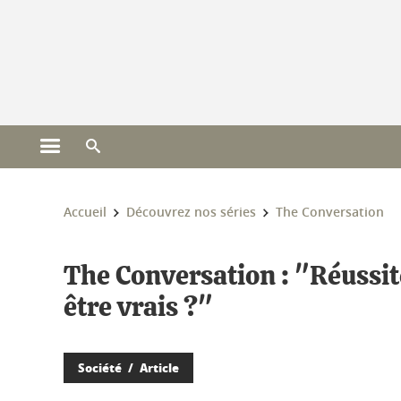
Gestion des cookies
Ouvrir le menu principal
Ouvrir le moteur de recherche
Vous êtes ici :
Accueil
Découvrez nos séries
The Conversation
The Conversation : "Réussit
être vrais ?"
Société
Article