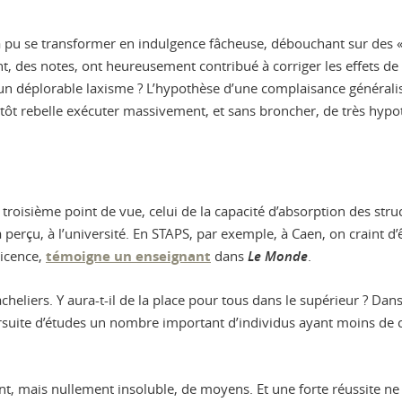
e a pu se transformer en indulgence fâcheuse, débouchant sur des
des notes, ont heureusement contribué à corriger les effets de cett
n déplorable laxisme ? L’hypothèse d’une complaisance généralisé
utôt rebelle exécuter massivement, et sans broncher, de très hypo
troisième point de vue, celui de la capacité d’absorption des stru
perçu, à l’université. En STAPS, par exemple, à Caen, on craint d’
licence,
témoigne un enseignant
dans
Le Monde
.
heliers. Y aura-t-il de la place pour tous dans le supérieur ? Dan
oursuite d’études un nombre important d’individus ayant moins de 
tant, mais nullement insoluble, de moyens. Et une forte réussite 