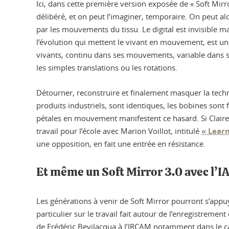
Ici, dans cette première version exposée de « Soft Mirr
délibéré, et on peut l’imaginer, temporaire. On peut alo
par les mouvements du tissu. Le digital est invisible m
l’évolution qui mettent le vivant en mouvement, est une
vivants, continu dans ses mouvements, variable dans 
les simples translations ou les rotations.
Détourner, reconstruire et finalement masquer la techno
produits industriels, sont identiques, les bobines son
pétales en mouvement manifestent ce hasard. Si Claire El
travail pour l’école avec Marion Voillot, intitulé
« Lear
une opposition, en fait une entrée en résistance.
Et même un Soft Mirror 3.0 avec l’I
Les générations à venir de Soft Mirror pourront s’appuy
particulier sur le travail fait autour de l’enregistreme
de Frédéric Bevilacqua à l’IRCAM notamment dans le ca