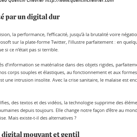
vidéo Quentin Chevrier http://www.quentinchevrier.com
 par un digital dur
on, la performance, l’efficacité, jusqu’à la brutalité voire négati
soft sur la plate-forme Twitter, l’illustre parfaitement : en quelq
i ce n’était pas si terrible.
lés d’information se matérialise dans des objets rigides, parfait
e nos corps souples et élastiques, au fonctionnement et aux for
 une intrusion insolite. Avec la crise sanitaire, le malaise est enc
elfies, des textos et des vidéos, la technologie supprime des élém
 humaines depuis toujours. Elle change notre façon d’être au mond
e. Mais existe-t-il des alternatives ?
n digital mouvant et gentil