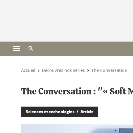
Gestion des cookies
Ouvrir le menu principal
Ouvrir le moteur de recherche
Vous êtes ici :
Accueil
Découvrez nos séries
The Conversation
The Conversation : "« Soft M
Sciences et technologies
Article