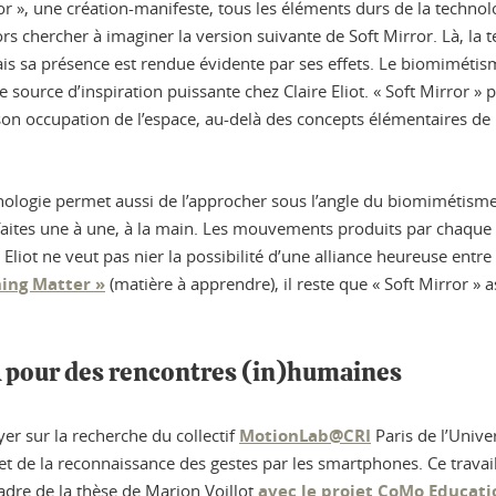
or », une création-manifeste, tous les éléments durs de la technol
rs chercher à imaginer la version suivante de Soft Mirror. Là, la 
ais sa présence est rendue évidente par ses effets. Le biomimétism
 source d’inspiration puissante chez Claire Eliot. « Soft Mirror 
son occupation de l’espace, au-delà des concepts élémentaires 
logie permet aussi de l’approcher sous l’angle du biomimétisme par
t faites une à une, à la main. Les mouvements produits par chaque
iot ne veut pas nier la possibilité d’une alliance heureuse entre 
ning Matter »
(matière à apprendre), il reste que « Soft Mirror » 
A pour des rencontres (in)humaines
er sur la recherche du collectif
MotionLab@CRI
Paris de l’Univer
nt et de la reconnaissance des gestes par les smartphones. Ce trava
dre de la thèse de Marion Voillot
avec le projet CoMo Educati