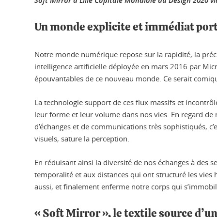
Soft Mirror à Lille Capitale Mondiale du Design 2020 
Un monde explicite et immédiat porté
Notre monde numérique repose sur la rapidité, la précisi
intelligence artificielle déployée en mars 2016 par Micro
épouvantables de ce nouveau monde. Ce serait comique s
La technologie support de ces flux massifs et incontrô
leur forme et leur volume dans nos vies. En regard d
d’échanges et de communications très sophistiqués, c’est
visuels, sature la perception.
En réduisant ainsi la diversité de nos échanges à des s
temporalité et aux distances qui ont structuré les vies
aussi, et finalement enferme notre corps qui s’immobilis
« Soft Mirror », le textile source d’u