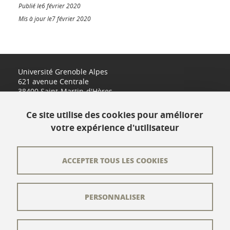
Publié le6 février 2020
Mis à jour le7 février 2020
Université Grenoble Alpes
621 avenue Centrale
38400 Saint-Martin-d'Hères
www.univ-grenoble-alpes.fr
Ce site utilise des cookies pour améliorer
votre expérience d'utilisateur
Contact
Plan du site
ACCEPTER TOUS LES COOKIES
L'équipe éditoriale
PERSONNALISER
Les auteurs
Crédits