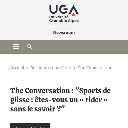
Gestion des cookies
Newsroom
Ouvrir le menu principal
Ouvrir le moteur de recherche
Vous êtes ici :
Accueil
Découvrez nos séries
The Conversation
The Conversation : "Sports de
glisse : êtes-vous un « rider »
sans le savoir ?"