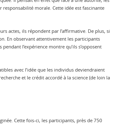
ée. Il pensait en effet que face à une autorité, les
 responsabilité morale. Cette idée est fascinante
 actes, ils répondent par l’affirmative. De plus, si
ion. En observant attentivement les participants
les pendant l’expérience montre qu’ils s’opposent
ibles avec l’idée que les individus deviendraient
cherche et le crédit accordé à la science (de loin la
née. Cette fois-ci, les participants, près de 750