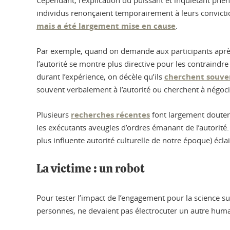
Cependant, l’explication du puissant et inquiétant phén
individus renonçaient temporairement à leurs convictio
mais a été largement mise en cause
.
Par exemple, quand on demande aux participants après l’
l’autorité se montre plus directive pour les contraindr
durant l’expérience, on décèle qu’ils
cherchent souven
souvent verbalement à l’autorité ou cherchent à négoc
Plusieurs
recherches récentes
font largement douter 
les exécutants aveugles d’ordres émanant de l’autorité. 
plus influente autorité culturelle de notre époque) écl
La victime : un robot
Pour tester l’impact de l’engagement pour la science su
personnes, ne devaient pas électrocuter un autre humai