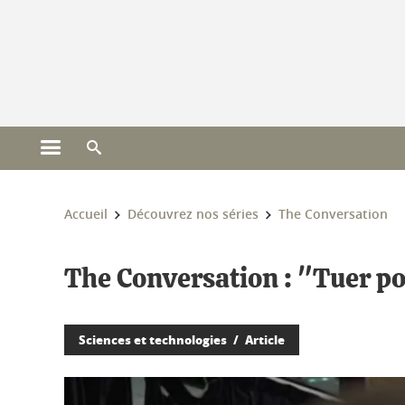
Gestion des cookies
Ouvrir le menu principal
Ouvrir le moteur de recherche
Vous êtes ici :
Accueil
Découvrez nos séries
The Conversation
The Conversation : "Tuer po
Sciences et technologies
Article