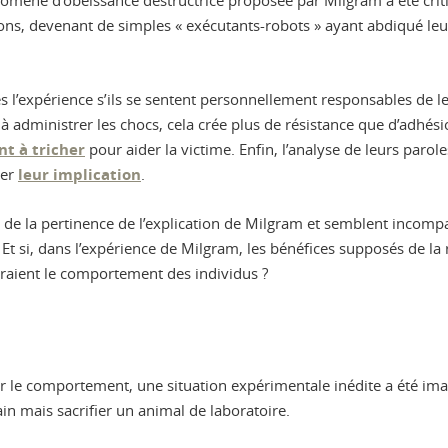
omène d’obéissance destructrice proposée par Milgram a été critiqu
ns, devenant de simples « exécutants-robots » ayant abdiqué leur
expérience s’ils se sentent personnellement responsables de leurs
e à administrer les chocs, cela crée plus de résistance que d’adhés
t à tricher
pour aider la victime. Enfin, l’analyse de leurs paro
ier
leur implication
.
de la pertinence de l’explication de Milgram et semblent incompat
Et si, dans l’expérience de Milgram, les bénéfices supposés de la re
airaient le comportement des individus ?
r le comportement, une situation expérimentale inédite a été imagi
n mais sacrifier un animal de laboratoire.