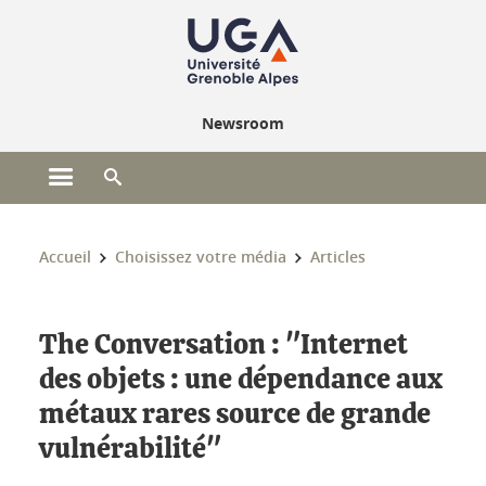
Gestion des cookies
Newsroom
Ouvrir le menu principal
Ouvrir le moteur de recherche
Vous êtes ici :
Accueil
Choisissez votre média
Articles
The Conversation : "Internet
des objets : une dépendance aux
métaux rares source de grande
vulnérabilité"