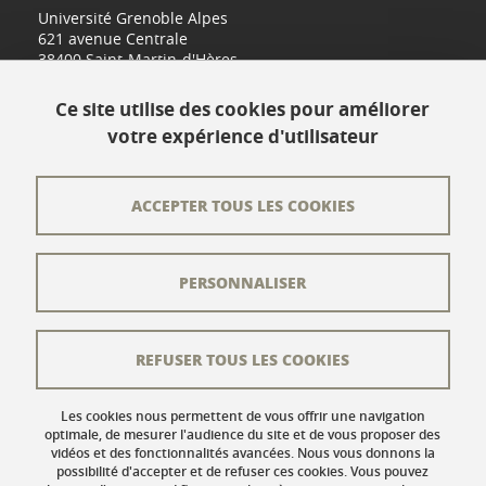
Université Grenoble Alpes
621 avenue Centrale
38400 Saint-Martin-d'Hères
www.univ-grenoble-alpes.fr
Ce site utilise des cookies pour améliorer
votre expérience d'utilisateur
Contact
Plan du site
ACCEPTER TOUS LES COOKIES
L'équipe éditoriale
PERSONNALISER
Les auteurs
Crédits
REFUSER TOUS LES COOKIES
Mentions légales
Données personnelles
Les cookies nous permettent de vous offrir une navigation
optimale, de mesurer l'audience du site et de vous proposer des
vidéos et des fonctionnalités avancées. Nous vous donnons la
Gestion des cookies
possibilité d'accepter et de refuser ces cookies. Vous pouvez