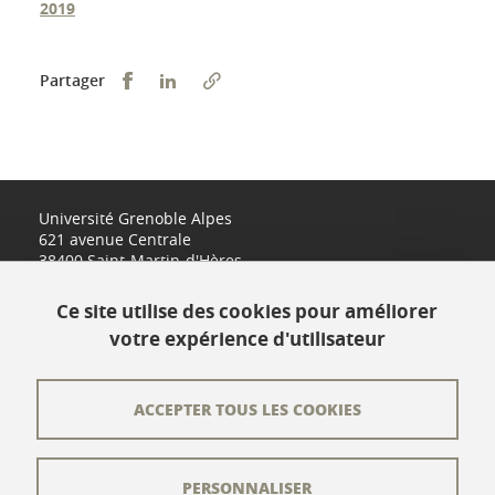
2019
Partager sur Facebook
Partager sur LinkedIn
Partager
Université Grenoble Alpes
621 avenue Centrale
38400 Saint-Martin-d'Hères
www.univ-grenoble-alpes.fr
Ce site utilise des cookies pour améliorer
votre expérience d'utilisateur
Contact
Plan du site
ACCEPTER TOUS LES COOKIES
L'équipe éditoriale
PERSONNALISER
Les auteurs