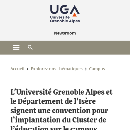
Gestion des cookies
Newsroom
Ouvrir le menu principal
Ouvrir le moteur de recherche
Vous êtes ici :
Accueil
Explorez nos thématiques
Campus
L'Université Grenoble Alpes et
le Département de l'Isère
signent une convention pour
l’implantation du Cluster de
l’éducation sur le campus