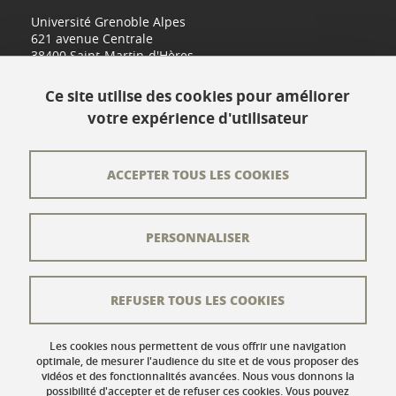
Université Grenoble Alpes
621 avenue Centrale
38400 Saint-Martin-d'Hères
www.univ-grenoble-alpes.fr
Ce site utilise des cookies pour améliorer
votre expérience d'utilisateur
Contact
Plan du site
ACCEPTER TOUS LES COOKIES
L'équipe éditoriale
PERSONNALISER
Les auteurs
Crédits
REFUSER TOUS LES COOKIES
Mentions légales
Données personnelles
Les cookies nous permettent de vous offrir une navigation
optimale, de mesurer l'audience du site et de vous proposer des
vidéos et des fonctionnalités avancées. Nous vous donnons la
Gestion des cookies
possibilité d'accepter et de refuser ces cookies. Vous pouvez