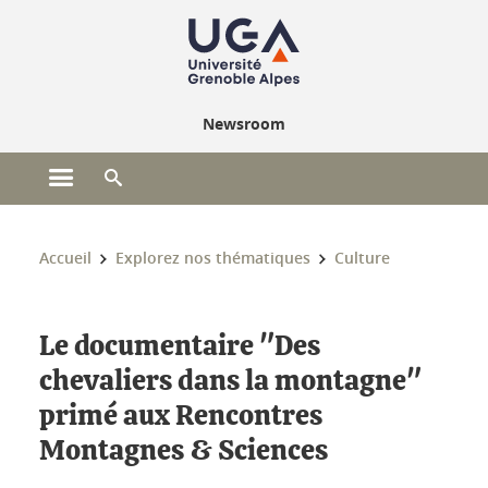
Gestion des cookies
Newsroom
Ouvrir le menu principal
Ouvrir le moteur de recherche
Vous êtes ici :
Accueil
Explorez nos thématiques
Culture
Le documentaire "Des
chevaliers dans la montagne"
primé aux Rencontres
Montagnes & Sciences