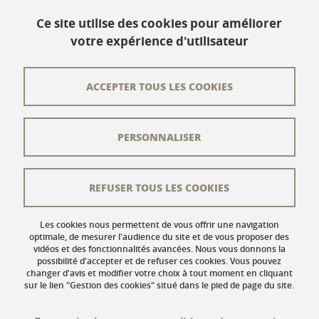
www.univ-grenoble-alpes.fr
Ce site utilise des cookies pour améliorer
votre expérience d'utilisateur
Contact
Plan du site
ACCEPTER TOUS LES COOKIES
L'équipe éditoriale
PERSONNALISER
Les auteurs
Crédits
REFUSER TOUS LES COOKIES
Mentions légales
Données personnelles
Les cookies nous permettent de vous offrir une navigation
optimale, de mesurer l'audience du site et de vous proposer des
vidéos et des fonctionnalités avancées. Nous vous donnons la
Gestion des cookies
possibilité d'accepter et de refuser ces cookies. Vous pouvez
changer d'avis et modifier votre choix à tout moment en cliquant
Accessibilité : non conforme
sur le lien "Gestion des cookies" situé dans le pied de page du site.