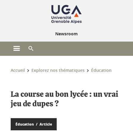
Gestion des cookies
Newsroom
Ouvrir le menu principal
Ouvrir le moteur de recherche
Vous êtes ici :
Accueil
Explorez nos thématiques
Éducation
La course au bon lycée : un vrai
jeu de dupes ?
Éducation
Article