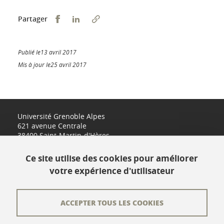
Partager sur Facebook
Partager sur LinkedIn
Partager
Publié le13 avril 2017
Mis à jour le25 avril 2017
Université Grenoble Alpes
621 avenue Centrale
38400 Saint-Martin-d'Hères
www.univ-grenoble-alpes.fr
Ce site utilise des cookies pour améliorer
votre expérience d'utilisateur
Contact
Plan du site
ACCEPTER TOUS LES COOKIES
L'équipe éditoriale