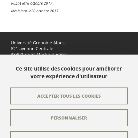
Publié le18 octobre 2017
Mis à jour le20 octobre 2017
Université Grenoble Alpes
621 avenue Centrale
38400 Saint-Martin-d'Hères
www.univ-grenoble-alpes.fr
Ce site utilise des cookies pour améliorer
votre expérience d'utilisateur
Contact
Plan du site
ACCEPTER TOUS LES COOKIES
L'équipe éditoriale
PERSONNALISER
Les auteurs
Crédits