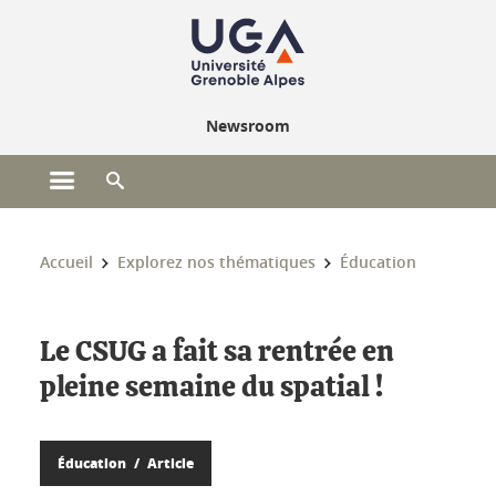
Gestion des cookies
Newsroom
Ouvrir le menu principal
Ouvrir le moteur de recherche
Vous êtes ici :
Accueil
Explorez nos thématiques
Éducation
Le CSUG a fait sa rentrée en
pleine semaine du spatial !
Éducation
Article