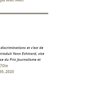
qui font Noël"
 discriminations et c'est de
troduit Yann Echinard, vice
ise du Prix Journalisme et
rS7Qw
30, 2020
ook
inkedIn