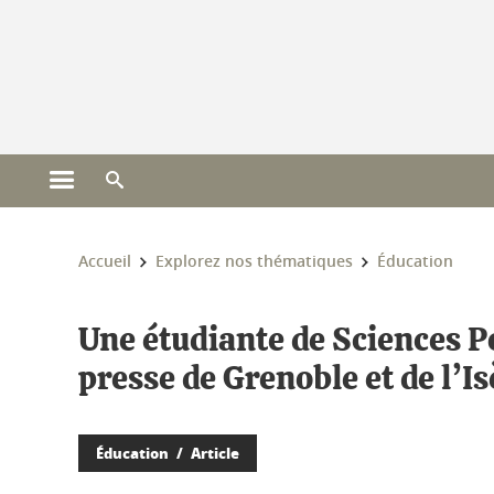
Gestion des cookies
Ouvrir le menu principal
Ouvrir le moteur de recherche
Vous êtes ici :
Accueil
Explorez nos thématiques
Éducation
Une étudiante de Sciences Po
presse de Grenoble et de l’Is
Éducation
Article