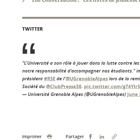
The Conversation : "Ces livres de jeunesse 
TWITTER
"L'Université a son rôle à jouer dans la lutte contre les
notre responsabilité d'accompagner nos étudiants." in
président
#RSE
de l'
@UGrenobleAlpes
lors de la rem
Société du
@ClubPresse38
.
pic.twitter.com/g74Yl
— Université Grenoble Alpes (@UGrenobleAlpes)
June 
Partager sur Faceb
Partager sur L
Imprimer
Partager