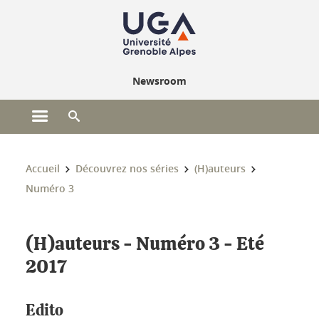
Gestion des cookies
Newsroom
Ouvrir le menu principal
Ouvrir le moteur de recherche
Vous êtes ici :
Accueil
Découvrez nos séries
(H)auteurs
Numéro 3
(H)auteurs - Numéro 3 - Eté
2017
Edito