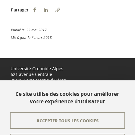
Partager sur Facebook
Partager sur LinkedIn
Partager
Publié le 23 mai 2017
Mis à jour le 7 mars 2018
Université Grenoble Alpes
621 avenue Centrale
38400 Saint-Martin-d'Hères
www.univ-grenoble-alpes.fr
Ce site utilise des cookies pour améliorer
votre expérience d'utilisateur
Contact
Plan du site
ACCEPTER TOUS LES COOKIES
L'équipe éditoriale