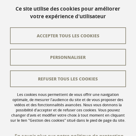
www.univ-grenoble-alpes.fr
Ce site utilise des cookies pour améliorer
votre expérience d'utilisateur
Contact
Plan du site
ACCEPTER TOUS LES COOKIES
L'équipe éditoriale
PERSONNALISER
Les auteurs
Crédits
REFUSER TOUS LES COOKIES
Mentions légales
Données personnelles
Les cookies nous permettent de vous offrir une navigation
optimale, de mesurer l'audience du site et de vous proposer des
vidéos et des fonctionnalités avancées. Nous vous donnons la
Gestion des cookies
possibilité d'accepter et de refuser ces cookies. Vous pouvez
changer d'avis et modifier votre choix à tout moment en cliquant
Accessibilité : non conforme
sur le lien "Gestion des cookies" situé dans le pied de page du site.