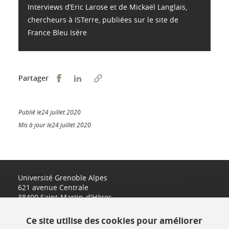
Interviews d’Eric Larose et de Mickaël Langlais,
chercheurs à ISTerre, publiées sur le site de
France Bleu Isère
Partager sur Facebook
Partager sur LinkedIn
Partager
Publié le24 juillet 2020
Mis à jour le24 juillet 2020
Université Grenoble Alpes
621 avenue Centrale
38400 Saint-Martin-d'Hères
www.univ-grenoble-alpes.fr
Ce site utilise des cookies pour améliorer