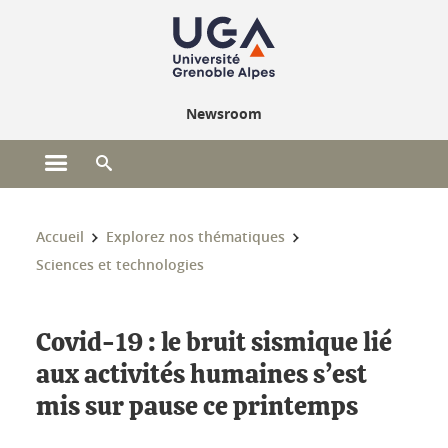
Gestion des cookies
Newsroom
Ouvrir le menu principal
Ouvrir le moteur de recherche
Vous êtes ici :
Accueil
Explorez nos thématiques
Sciences et technologies
Covid-19 : le bruit sismique lié
aux activités humaines s’est
mis sur pause ce printemps