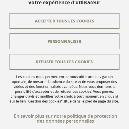
votre expérience d'utilisateur
Contact
Plan du site
ACCEPTER TOUS LES COOKIES
L'équipe éditoriale
PERSONNALISER
Les auteurs
Crédits
REFUSER TOUS LES COOKIES
Mentions légales
Données personnelles
Les cookies nous permettent de vous offrir une navigation
optimale, de mesurer l'audience du site et de vous proposer des
vidéos et des fonctionnalités avancées. Nous vous donnons la
Gestion des cookies
possibilité d'accepter et de refuser ces cookies. Vous pouvez
changer d'avis et modifier votre choix à tout moment en cliquant
Accessibilité : non conforme
sur le lien "Gestion des cookies" situé dans le pied de page du site.
En savoir plus sur notre politique de protection
des données personnelles