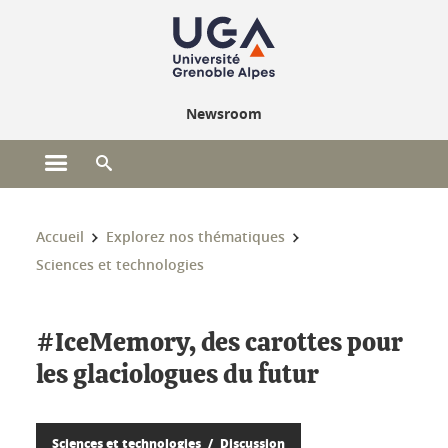
Gestion des cookies
Newsroom
Ouvrir le menu principal
Ouvrir le moteur de recherche
Vous êtes ici :
Accueil
Explorez nos thématiques
Sciences et technologies
#IceMemory, des carottes pour
les glaciologues du futur
Sciences et technologies
Discussion