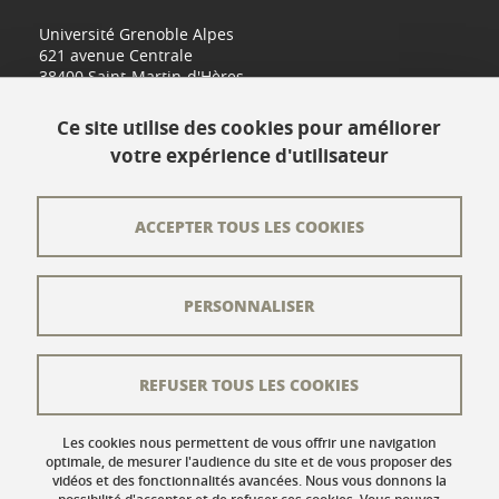
Université Grenoble Alpes
621 avenue Centrale
38400 Saint-Martin-d'Hères
www.univ-grenoble-alpes.fr
Ce site utilise des cookies pour améliorer
votre expérience d'utilisateur
Contact
Plan du site
ACCEPTER TOUS LES COOKIES
L'équipe éditoriale
PERSONNALISER
Les auteurs
Crédits
REFUSER TOUS LES COOKIES
Mentions légales
Données personnelles
Les cookies nous permettent de vous offrir une navigation
optimale, de mesurer l'audience du site et de vous proposer des
vidéos et des fonctionnalités avancées. Nous vous donnons la
Gestion des cookies