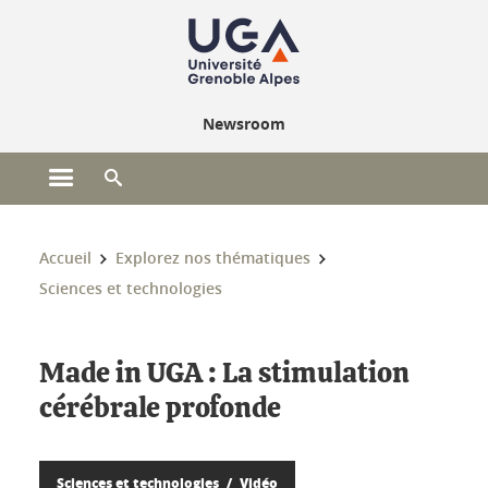
Gestion des cookies
Newsroom
Ouvrir le menu principal
Ouvrir le moteur de recherche
Vous êtes ici :
Accueil
Explorez nos thématiques
Sciences et technologies
Made in UGA : La stimulation
cérébrale profonde
Sciences et technologies
Vidéo