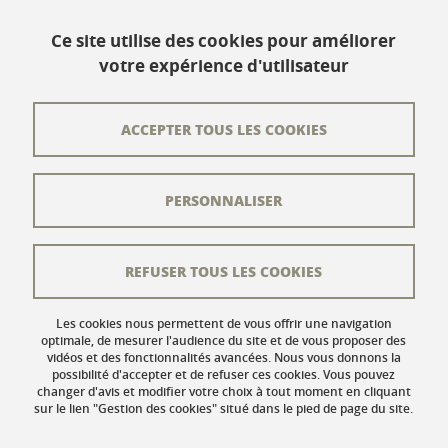
www.univ-grenoble-alpes.fr
Ce site utilise des cookies pour améliorer
votre expérience d'utilisateur
Contact
Plan du site
ACCEPTER TOUS LES COOKIES
L'équipe éditoriale
PERSONNALISER
Les auteurs
Crédits
REFUSER TOUS LES COOKIES
Mentions légales
Données personnelles
Les cookies nous permettent de vous offrir une navigation
optimale, de mesurer l'audience du site et de vous proposer des
vidéos et des fonctionnalités avancées. Nous vous donnons la
Gestion des cookies
possibilité d'accepter et de refuser ces cookies. Vous pouvez
changer d'avis et modifier votre choix à tout moment en cliquant
Accessibilité : non conforme
sur le lien "Gestion des cookies" situé dans le pied de page du site.