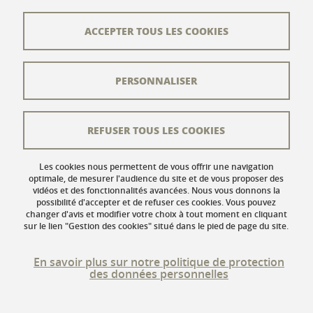
Plan du site
ACCEPTER TOUS LES COOKIES
L'équipe éditoriale
PERSONNALISER
Les auteurs
Crédits
REFUSER TOUS LES COOKIES
Mentions légales
Données personnelles
Les cookies nous permettent de vous offrir une navigation
optimale, de mesurer l'audience du site et de vous proposer des
vidéos et des fonctionnalités avancées. Nous vous donnons la
Gestion des cookies
possibilité d'accepter et de refuser ces cookies. Vous pouvez
changer d'avis et modifier votre choix à tout moment en cliquant
Accessibilité : non conforme
sur le lien "Gestion des cookies" situé dans le pied de page du site.
En savoir plus sur notre politique de protection
des données personnelles