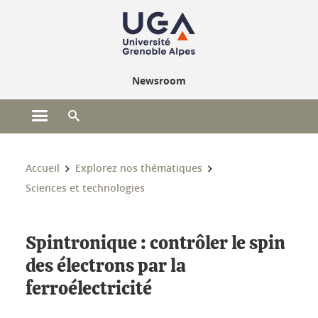
Gestion des cookies
Newsroom
Ouvrir le menu principal
Ouvrir le moteur de recherche
Vous êtes ici :
Accueil
Explorez nos thématiques
Sciences et technologies
Spintronique : contrôler le spin
des électrons par la
ferroélectricité