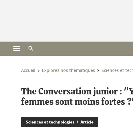
Gestion des cookies
Ouvrir le menu principal
Ouvrir le moteur de recherche
Vous êtes ici :
Accueil
Explorez nos thématiques
Sciences et tec
The Conversation junior : "
femmes sont moins fortes ?
Sciences et technologies
Article