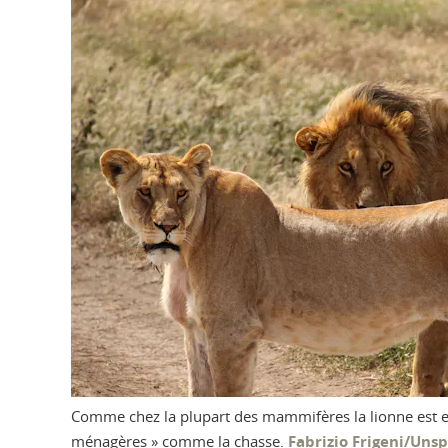
Comme chez la plupart des mammifères la lionne est en
ménagères » comme la chasse.
Fabrizio Frigeni/Uns