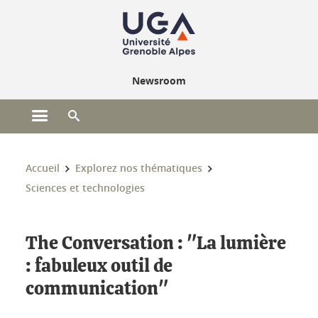
Gestion des cookies
Newsroom
Ouvrir le menu principal
Ouvrir le moteur de recherche
Vous êtes ici :
Accueil
Explorez nos thématiques
Sciences et technologies
The Conversation : "La lumière
: fabuleux outil de
communication"