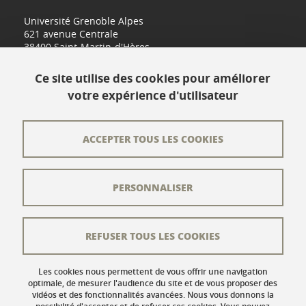
Université Grenoble Alpes
621 avenue Centrale
38400 Saint-Martin-d'Hères
www.univ-grenoble-alpes.fr
Ce site utilise des cookies pour améliorer
votre expérience d'utilisateur
Contact
Plan du site
ACCEPTER TOUS LES COOKIES
L'équipe éditoriale
PERSONNALISER
Les auteurs
Crédits
REFUSER TOUS LES COOKIES
Mentions légales
Données personnelles
Les cookies nous permettent de vous offrir une navigation
optimale, de mesurer l'audience du site et de vous proposer des
vidéos et des fonctionnalités avancées. Nous vous donnons la
Gestion des cookies