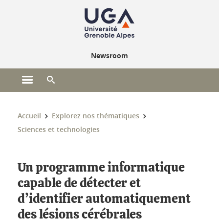
Gestion des cookies
Newsroom
Ouvrir le menu principal
Ouvrir le moteur de recherche
Vous êtes ici :
Accueil
Explorez nos thématiques
Sciences et technologies
Un programme informatique
capable de détecter et
d’identifier automatiquement
des lésions cérébrales