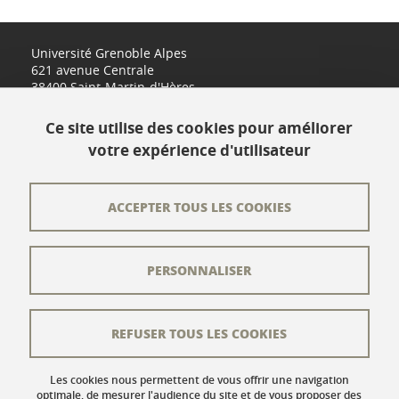
Université Grenoble Alpes
621 avenue Centrale
38400 Saint-Martin-d'Hères
www.univ-grenoble-alpes.fr
Ce site utilise des cookies pour améliorer
votre expérience d'utilisateur
Contact
Plan du site
ACCEPTER TOUS LES COOKIES
L'équipe éditoriale
PERSONNALISER
Les auteurs
Crédits
REFUSER TOUS LES COOKIES
Mentions légales
Données personnelles
Les cookies nous permettent de vous offrir une navigation
optimale, de mesurer l'audience du site et de vous proposer des