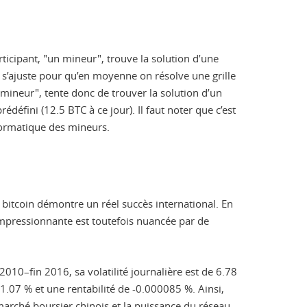
icipant, "un mineur", trouve la solution d’une
u s’ajuste pour qu’en moyenne on résolve une grille
"mineur", tente donc de trouver la solution d’un
éfini (12.5 BTC à ce jour). Il faut noter que c’est
nformatique des mineurs.
 bitcoin démontre un réel succès international. En
impressionnante est toutefois nuancée par de
2010–fin 2016, sa volatilité journalière est de 6.78
 1.07 % et une rentabilité de -0.000085 %. Ainsi,
 marché boursier chinois et la puissance du réseau