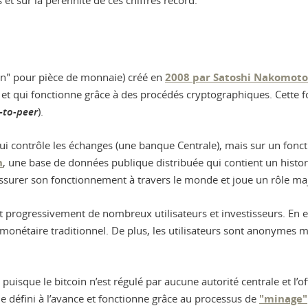
et sur la pérennité de ces chiffres record.
coin" pour pièce de monnaie) créé en
2008 par Satoshi Nakomoto
et qui fonctionne grâce à des procédés cryptographiques. Cette
-to-peer
).
qui contrôle les échanges (une banque Centrale), mais sur un fonc
n
, une base de données publique distribuée qui contient un histor
assurer son fonctionnement à travers le monde et joue un rôle ma
progressivement de nombreux utilisateurs et investisseurs. En effe
onétaire traditionnel. De plus, les utilisateurs sont anonymes ma
 puisque le bitcoin n’est régulé par aucune autorité centrale et l’off
 défini à l’avance et fonctionne grâce au processus de
"minage"