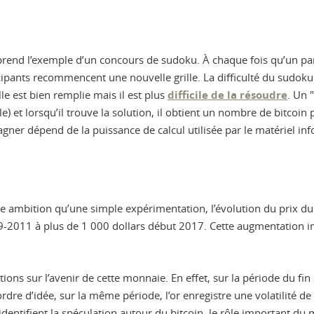
rend l’exemple d’un concours de sudoku. À chaque fois qu’un part
ticipants recommencent une nouvelle grille. La difficulté du sudok
ille est bien remplie mais il est plus
difficile de la résoudre
. Un 
 lorsqu’il trouve la solution, il obtient un nombre de bitcoin préd
agner dépend de la puissance de calcul utilisée par le matériel i
e ambition qu’une simple expérimentation, l’évolution du prix du
009-2011 à plus de 1 000 dollars début 2017. Cette augmentation 
ns sur l’avenir de cette monnaie. En effet, sur la période du fin 
rdre d’idée, sur la même période, l’or enregistre une volatilité de
 identifient la spéculation autour du bitcoin, le rôle important du