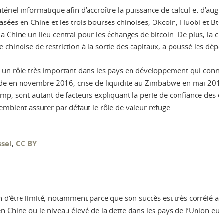
ériel informatique afin d’accroître la puissance de calcul et d’aug
ées en Chine et les trois bourses chinoises, Okcoin, Huobi et Btc
 la Chine un lieu central pour les échanges de bitcoin. De plus, la
e chinoise de restriction à la sortie des capitaux, a poussé les dép
ue un rôle très important dans les pays en développement qui conn
de en novembre 2016, crise de liquidité au Zimbabwe en mai 2016
ump, sont autant de facteurs expliquant la perte de confiance de
emblent assurer par défaut le rôle de valeur refuge.
ssel
,
CC BY
oin d’être limité, notamment parce que son succès est très corré
e en Chine ou le niveau élevé de la dette dans les pays de l’Union 