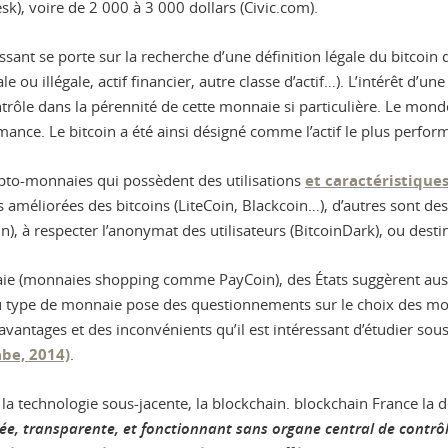
k), voire de 2 000 à 3 000 dollars (Civic.com).
roissant se porte sur la recherche d’une définition légale du bitco
illégale, actif financier, autre classe d’actif…). L’intérêt d’une d
rôle dans la pérennité de cette monnaie si particulière. Le monde 
mance. Le bitcoin a été ainsi désigné comme l’actif le plus perfor
pto-monnaies qui possèdent des utilisations
et caractéristiques
s améliorées des bitcoins (LiteCoin, Blackcoin…), d’autres sont d
), à respecter l’anonymat des utilisateurs (BitcoinDark), ou dest
aie (monnaies shopping comme PayCoin), des États suggèrent auss
au type de monnaie pose des questionnements sur le choix des moy
tages et des inconvénients qu’il est intéressant d’étudier sous un
be, 2014)
.
la technologie sous-jacente, la blockchain. blockchain France la 
ée, transparente, et fonctionnant sans organe central de contrôl