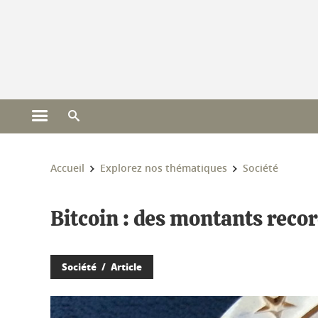
Gestion des cookies
Ouvrir le menu principal
Ouvrir le moteur de recherche
Vous êtes ici :
Accueil
Explorez nos thématiques
Société
Bitcoin : des montants recor
Société
Article