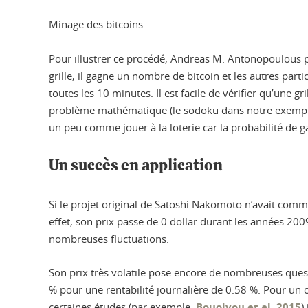
Minage des bitcoins.
Pour illustrer ce procédé, Andreas M. Antonopoulous p
grille, il gagne un nombre de bitcoin et les autres par
toutes les 10 minutes. Il est facile de vérifier qu’une gr
problème mathématique (le sodoku dans notre exemple) et
un peu comme jouer à la loterie car la probabilité de g
Un succès en application
Si le projet original de Satoshi Nakomoto n’avait comm
effet, son prix passe de 0 dollar durant les années 2
nombreuses fluctuations.
Son prix très volatile pose encore de nombreuses questio
% pour une rentabilité journalière de 0.58 %. Pour un o
certaines études (par exemple,
Bouoiyou et al, 2015
)