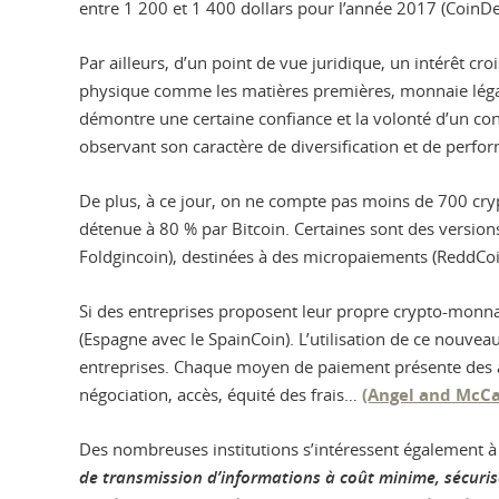
entre 1 200 et 1 400 dollars pour l’année 2017 (CoinDes
Par ailleurs, d’un point de vue juridique, un intérêt c
physique comme les matières premières, monnaie légale ou 
démontre une certaine confiance et la volonté d’un cont
observant son caractère de diversification et de perfor
De plus, à ce jour, on ne compte pas moins de 700 cry
détenue à 80 % par Bitcoin. Certaines sont des version
Foldgincoin), destinées à des micropaiements (ReddCoin
Si des entreprises proposent leur propre crypto-monn
(Espagne avec le SpainCoin). L’utilisation de ce nouve
entreprises. Chaque moyen de paiement présente des avan
négociation, accès, équité des frais…
(Angel and McCa
Des nombreuses institutions s’intéressent également à 
de transmission d’informations à coût minime, sécuris