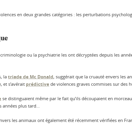
iolences en deux grandes catégories : les perturbations psychologi
que
a criminologie ou la psychiatrie les ont décryptées depuis les an
, la
triade de Mc Donald
, suggérait que la cruauté envers les ani
 et s’avérait
prédictive
de violences graves commises sur des 
e
se distinguaient même par le fait qu’ils découpaient en morcea
s années plus tard…
 envers les animaux ont également été récemment vérifiées en Fra